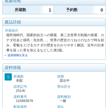
蔵書情報
1
0
所蔵数
予約数
書誌詳細
内容紹介
植民地時代、国家的自立への模索、第二次世界大戦後の発展、カ
ナダ社会と移民・先住民…。世界の歴史のうねりのなかで時を刻
み、変貌をとげるカナダの歴史をわかりやすく解説。近年の出来
事を扱った章を加えるなどした第2版。
＋ 追加情報を見る
資料情報
所蔵館
状態
1
本館
貸出中
請求記号
帯出区分
251/ﾎ/
資料番号
資料種別
115883878
一般
配架場所
貸出