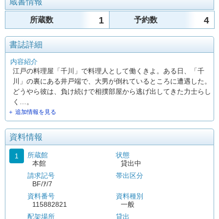
蔵書情報
1
4
所蔵数
予約数
書誌詳細
内容紹介
江戸の料理屋「千川」で料理人として働くきよ。ある日、「千
川」の裏にある井戸端で、大男が倒れているところに遭遇した。
どうやら彼は、負け続けで相撲部屋から逃げ出してきた力士らし
く…。
＋ 追加情報を見る
資料情報
所蔵館
状態
1
本館
貸出中
請求記号
帯出区分
BF/ｱ/7
資料番号
資料種別
115882821
一般
配架場所
貸出