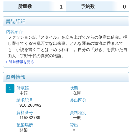
1
0
所蔵数
予約数
書誌詳細
内容紹介
ファッション誌『スタイル』を立ち上げてからの倒産に借金。押
し寄せてくる波乱万丈な出来事。どんな運命の激流に呑まれて
も、小説を書くことは止められず…。自分の「好き」を貫いた自
由人・宇野千代の真実の物語。
＋ 追加情報を見る
資料情報
所蔵館
状態
1
本館
在庫
請求記号
帯出区分
910.268/ｳ/2
資料番号
資料種別
115882789
一般
配架場所
貸出
開架
○