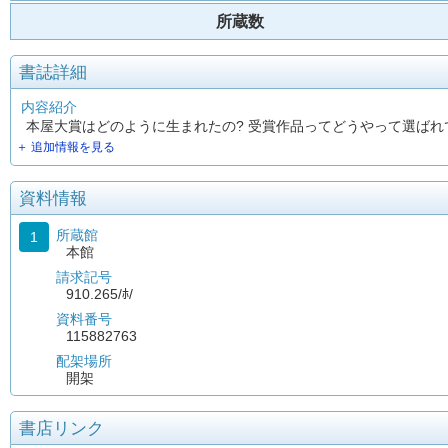
所蔵数
書誌詳細
内容紹介
本屋大賞はどのように生まれたの? 受賞作品ってどうやって選ば
＋ 追加情報を見る
資料情報
所蔵館
1
本館
請求記号
910.265/ﾎ/
資料番号
115882763
配架場所
開架
書店リンク