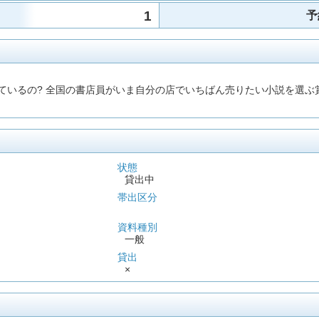
1
予
れているの? 全国の書店員がいま自分の店でいちばん売りたい小説を選
状態
貸出中
帯出区分
資料種別
一般
貸出
×