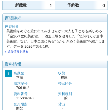
1
0
所蔵数
予約数
書誌詳細
内容紹介
美術館をめぐる旅に出てみませんか? 大人も子どもも楽しめる
「金沢21世紀美術館」、酒造工場を改修した「弘前れんが倉庫
美術館」など、日本全国にある“心がときめく美術館”を紹介しま
す。データ:2026年3月現在。
＋ 追加情報を見る
資料情報
所蔵館
状態
1
本館
在庫
請求記号
帯出区分
706.9/ﾆ/
資料番号
資料種別
115884843
一般
配架場所
貸出
開架
○