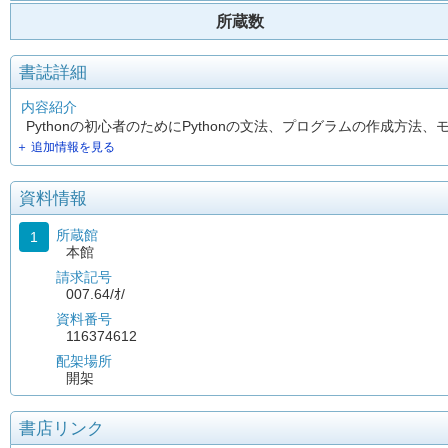
所蔵数
書誌詳細
内容紹介
Pythonの初心者のためにPythonの文法、プログラムの作成
＋ 追加情報を見る
資料情報
所蔵館
1
本館
請求記号
007.64/ｵ/
資料番号
116374612
配架場所
開架
書店リンク