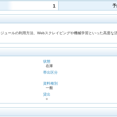
1
予
方法、モジュールの利用方法、Webスクレイピングや機械学習といった高
状態
在庫
帯出区分
資料種別
一般
貸出
○