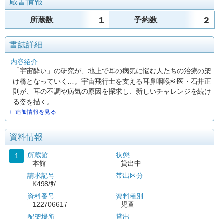
蔵書情報
1
2
所蔵数
予約数
書誌詳細
内容紹介
「宇宙酔い」の研究が、地上で耳の病気に悩む人たちの治療の架
け橋となっていく…。宇宙飛行士を支える耳鼻咽喉科医・石井正
則が、耳の不調や病気の原因を探求し、新しいチャレンジを続け
る姿を描く。
＋ 追加情報を見る
資料情報
所蔵館
状態
1
本館
貸出中
請求記号
帯出区分
K498/ｻ/
資料番号
資料種別
122706617
児童
配架場所
貸出