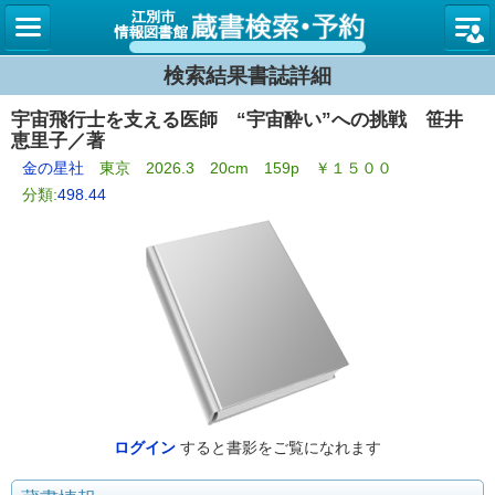
図書館
検索結果書誌詳細
宇宙飛行士を支える医師 “宇宙酔い”への挑戦 笹井
恵里子／著
金の星社
東京 2026.3 20cm 159p ￥１５００
分類:
498.44
ログイン
すると書影をご覧になれます