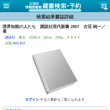
図書館
検索結果書誌詳細
境界知能の人たち 講談社現代新書 2807 古荘 純一／
著
講談社
東京 2026.3 18cm 206p ￥９４０
分類:
493.937
ログイン
すると書影をご覧になれます