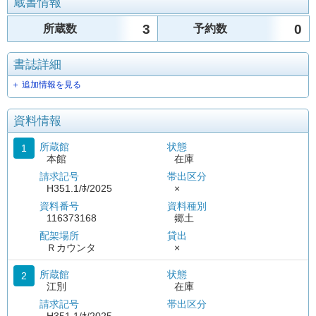
蔵書情報
3
0
所蔵数
予約数
書誌詳細
＋ 追加情報を見る
資料情報
所蔵館
状態
1
本館
在庫
請求記号
帯出区分
H351.1/ﾎ/2025
×
資料番号
資料種別
116373168
郷土
配架場所
貸出
Ｒカウンタ
×
所蔵館
状態
2
江別
在庫
請求記号
帯出区分