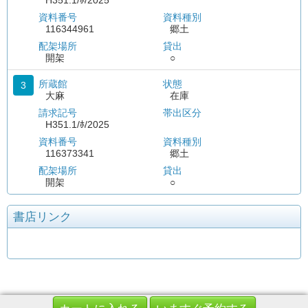
H351.1/ﾎ/2025
資料番号
資料種別
116344961
郷土
配架場所
貸出
開架
○
所蔵館
状態
3
大麻
在庫
請求記号
帯出区分
H351.1/ﾎ/2025
資料番号
資料種別
116373341
郷土
配架場所
貸出
開架
○
書店リンク