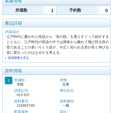
蔵書情報
1
0
所蔵数
予約数
書誌詳細
内容紹介
江戸時代に書かれた怪談から「首の怪」を選りすぐって紹介する
とともに、江戸時代の怪談の中では胴体から離れて飛び回る首の
怪であることの多いろくろ首が、今広く知られる首が長く伸びる
姿に変わったのはなぜかを考える。
＋ 追加情報を見る
資料情報
所蔵館
状態
1
本館
在庫
請求記号
帯出区分
913.5/ｸ/
資料番号
資料種別
115882748
一般
配架場所
貸出