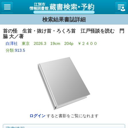
図書館
検索結果書誌詳細
首の怪 生首・抜け首・ろくろ首 江戸怪談を読む 門
脇 大／著
白澤社
東京 2026.3 19cm 204p ￥２４００
分類:
913.5
ログイン
すると書影をご覧になれます