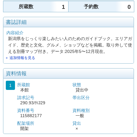
1
0
所蔵数
予約数
書誌詳細
内容紹介
新潟県をじっくり楽しみたい人のためのガイドブック。エリアガ
イド、歴史と文化、グルメ、ショップなどを掲載。取り外して使
える別冊マップ付き。データ:2025年5〜12月現在。
＋ 追加情報を見る
資料情報
所蔵館
状態
1
本館
貸出中
請求記号
帯出区分
290.93/ﾁ/J29
資料番号
資料種別
115882177
一般
配架場所
貸出
開架
×