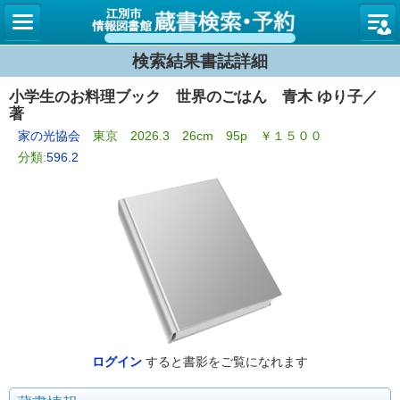
図書館
検索結果書誌詳細
小学生のお料理ブック 世界のごはん 青木 ゆり子／
著
家の光協会
東京 2026.3 26cm 95p ￥１５００
分類:
596.2
ログイン
すると書影をご覧になれます