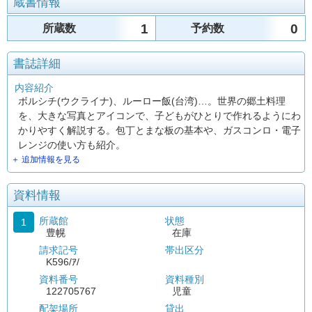
蔵書情報
1
0
所蔵数
予約数
書誌詳細
内容紹介
ボルシチ(ウクライナ)、ルーロー飯(台湾)…。世界の郷土料理
を、大きな写真とアイコンで、子どもがひとりで作れるようにわ
かりやすく解説する。包丁とまな板の基本や、ガスコンロ・電子
レンジの使い方も紹介。
＋ 追加情報を見る
資料情報
所蔵館
状態
1
豊幌
在庫
請求記号
帯出区分
K596/ｱ/
資料番号
資料種別
122705767
児童
配架場所
貸出