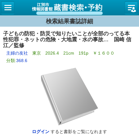
図書館
検索結果書誌詳細
子どもの防犯・防災で知りたいことが全部のってる本
性犯罪・ネットの危険・大地震・水の事故… 国崎 信
江／監修
主婦の友社
東京 2026.4 21cm 191p ￥１６００
分類:
368.6
ログイン
すると書影をご覧になれます