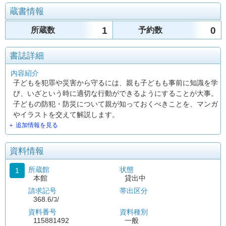
蔵書情報
1
0
所蔵数
予約数
書誌詳細
内容紹介
子どもを犯罪や災害から守るには、親も子どもも事前に知識を学
び、いざという時に適切な行動ができるようにすることが大事。
子どもの防犯・防災について親が知っておくべきことを、マンガ
やイラストを交えて解説します。
＋ 追加情報を見る
資料情報
所蔵館
状態
1
本館
貸出中
請求記号
帯出区分
368.6/ｺ/
資料番号
資料種別
115881492
一般