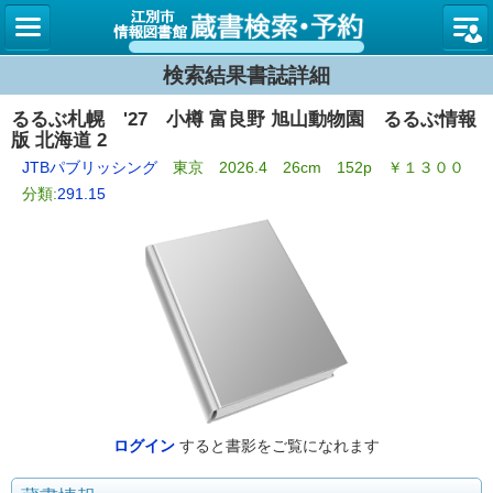
図書館
検索結果書誌詳細
るるぶ札幌 '27 小樽 富良野 旭山動物園 るるぶ情報
版 北海道 2
JTBパブリッシング
東京 2026.4 26cm 152p ￥１３００
分類:
291.15
ログイン
すると書影をご覧になれます