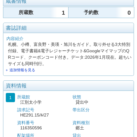
蔵書情報
1
0
所蔵数
予約数
書誌詳細
内容紹介
札幌、小樽、富良野・美瑛・旭川をガイド。取り外せる3大特別
付録、電子書籍&電子レジャーチケット&GoogleマイマップのQ
Rコード、クーポンコード付き。データ:2026年1月現在。超ちい
サイズも同時刊行。
＋ 追加情報を見る
資料情報
所蔵館
状態
1
江別太小学
貸出中
請求記号
帯出区分
HE291.15/ﾙ/27
資料番号
資料種別
116350596
郷土
配架場所
貸出