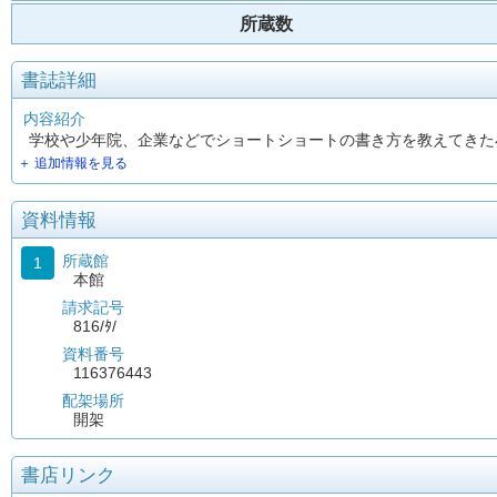
所蔵数
書誌詳細
内容紹介
学校や少年院、企業などでショートショートの書き方を教えてきた
＋ 追加情報を見る
資料情報
所蔵館
1
本館
請求記号
816/ﾀ/
資料番号
116376443
配架場所
開架
書店リンク