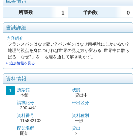
蔵書情報
1
0
所蔵数
予約数
書誌詳細
内容紹介
フランスパンはなぜ硬い? ペンギンはなぜ南半球にしかいない?
地理的視点を身につければ世界の見え方が変わる! 世界中に散ら
ばる「なぜ?」を、地理を通して解き明かす。
＋ 追加情報を見る
資料情報
所蔵館
状態
1
本館
貸出中
請求記号
帯出区分
290.4/ﾀ/
資料番号
資料種別
115882102
一般
配架場所
貸出
開架
×