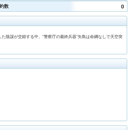
0
約数
した陰謀が交錯する中、“警察庁の最終兵器”矢島は命綱なしで天空突