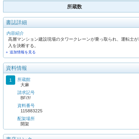
所蔵数
書誌詳細
内容紹介
高層マンション建設現場のタワークレーンが乗っ取られ、運転士が地
入を決断する。
＋ 追加情報を見る
資料情報
所蔵館
1
大麻
請求記号
BF/ｱ/
資料番号
115883225
配架場所
開架