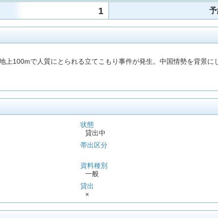
1
予
上100mで人質にとられる立てこもり事件が発生。中国情勢を背景に
状態
貸出中
帯出区分
資料種別
一般
貸出
×