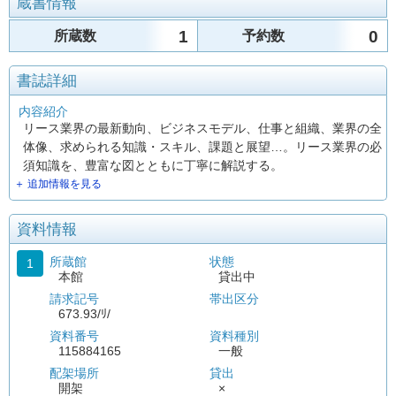
蔵書情報
1
0
所蔵数
予約数
書誌詳細
内容紹介
リース業界の最新動向、ビジネスモデル、仕事と組織、業界の全
体像、求められる知識・スキル、課題と展望…。リース業界の必
須知識を、豊富な図とともに丁寧に解説する。
＋ 追加情報を見る
資料情報
所蔵館
状態
1
本館
貸出中
請求記号
帯出区分
673.93/ﾘ/
資料番号
資料種別
115884165
一般
配架場所
貸出
開架
×