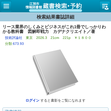
図書館
検索結果書誌詳細
リース業界のしくみとビジネスがこれ1冊でしっかりわ
かる教科書 図解即戦力 カデナクリエイト／著
技術評論社
東京 2026.3 21cm 221p ￥１８００
分類:
673.93
ログイン
すると書影をご覧になれます