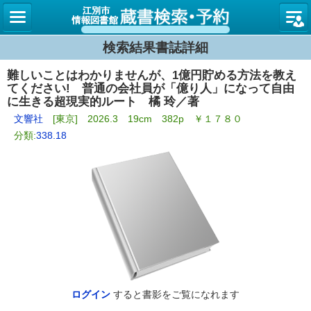
図書館
検索結果書誌詳細
難しいことはわかりませんが、1億円貯める方法を教え
てください! 普通の会社員が「億り人」になって自由
に生きる超現実的ルート 橘 玲／著
文響社
[東京] 2026.3 19cm 382p ￥１７８０
分類:
338.18
ログイン
すると書影をご覧になれます