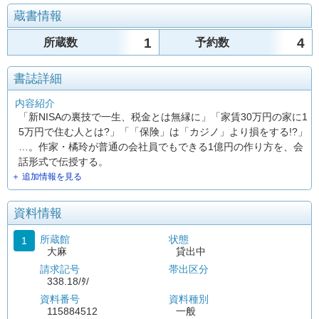
蔵書情報
1
4
所蔵数
予約数
書誌詳細
内容紹介
「新NISAの裏技で一生、税金とは無縁に」「家賃30万円の家に1
5万円で住む人とは?」「「保険」は「カジノ」より損をする!?」
…。作家・橘玲が普通の会社員でもできる1億円の作り方を、会
話形式で伝授する。
＋ 追加情報を見る
資料情報
所蔵館
状態
1
大麻
貸出中
請求記号
帯出区分
338.18/ﾀ/
資料番号
資料種別
115884512
一般