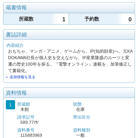
蔵書情報
1
0
所蔵数
予約数
書誌詳細
内容紹介
おもちゃ、マンガ・アニメ、ゲームから、IP(知的財産)へ。元KA
DOKAWA社長が個人史を交えながら、IP産業隆盛のルーツと変
遷の歴史100年を探る。『電撃オンライン』連載を、加筆修正し
て書籍化。
＋ 追加情報を見る
資料情報
所蔵館
状態
1
本館
在庫
請求記号
帯出区分
589.77/ｻ/
資料番号
資料種別
115883969
一般