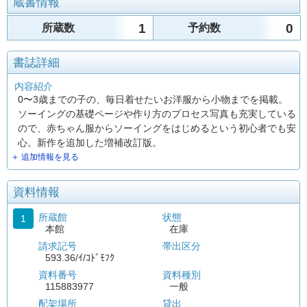
蔵書情報
1
0
所蔵数
予約数
書誌詳細
内容紹介
0〜3歳までの子の、毎日着せたいお洋服から小物までを掲載。
ソーイングの基礎ページや作り方のプロセス写真も充実している
ので、赤ちゃん服からソーイングをはじめるという初心者でも安
心。新作を追加した増補改訂版。
＋ 追加情報を見る
資料情報
所蔵館
状態
1
本館
在庫
請求記号
帯出区分
593.36/ｲ/ｺﾄﾞﾓﾌｸ
資料番号
資料種別
115883977
一般
配架場所
貸出