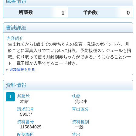
蔵書情報
1
0
所蔵数
予約数
書誌詳細
内容紹介
生まれてから1歳までの赤ちゃんの発育・発達のポイントを、月
齢ごとに写真入りでていねいに解説。予防接種スケジュールも掲
載。切り取って使う月齢別赤ちゃんができるようになることシー
ト、電子版が入手できるコード付き。
＋ 追加情報を見る
資料情報
所蔵館
状態
1
本館
貸出中
請求記号
帯出区分
599/ﾗ/
資料番号
資料種別
115884025
一般
配架場所
貸出