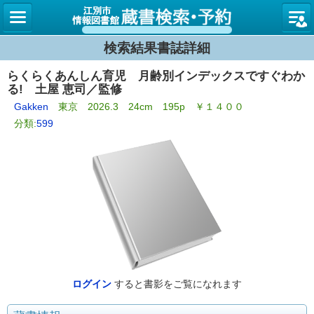
図書館
検索結果書誌詳細
らくらくあんしん育児 月齢別インデックスですぐわか
る! 土屋 恵司／監修
Gakken
東京 2026.3 24cm 195p ￥１４００
分類:
599
ログイン
すると書影をご覧になれます