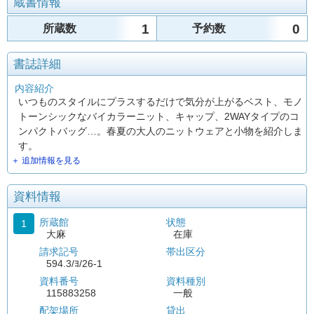
蔵書情報
1
0
所蔵数
予約数
書誌詳細
内容紹介
いつものスタイルにプラスするだけで気分が上がるベスト、モノ
トーンシックなバイカラーニット、キャップ、2WAYタイプのコ
ンパクトバッグ…。春夏の大人のニットウェアと小物を紹介しま
す。
＋ 追加情報を見る
資料情報
所蔵館
状態
1
大麻
在庫
請求記号
帯出区分
594.3/ﾖ/26-1
資料番号
資料種別
115883258
一般
配架場所
貸出