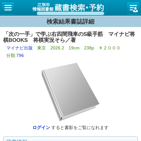
図書館
検索結果書誌詳細
「次の一手」で学ぶ右四間飛車のS級手筋 マイナビ将
棋BOOKS 将棋実況そら／著
マイナビ出版
東京 2026.2 19cm 238p ￥２０００
分類:
796
ログイン
すると書影をご覧になれます