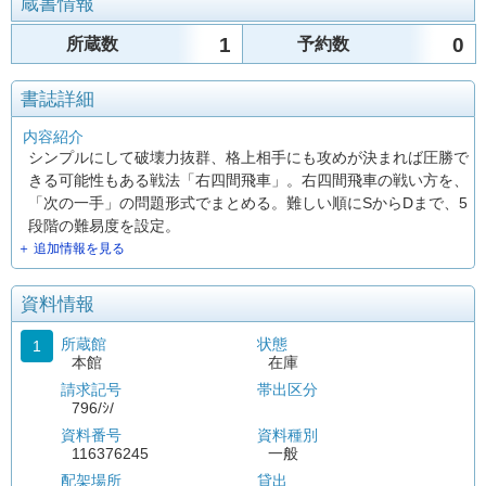
蔵書情報
1
0
所蔵数
予約数
書誌詳細
内容紹介
シンプルにして破壊力抜群、格上相手にも攻めが決まれば圧勝で
きる可能性もある戦法「右四間飛車」。右四間飛車の戦い方を、
「次の一手」の問題形式でまとめる。難しい順にSからDまで、5
段階の難易度を設定。
＋ 追加情報を見る
資料情報
所蔵館
状態
1
本館
在庫
請求記号
帯出区分
796/ｼ/
資料番号
資料種別
116376245
一般
配架場所
貸出