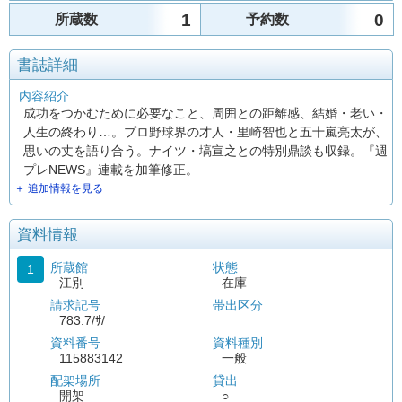
1
0
所蔵数
予約数
書誌詳細
内容紹介
成功をつかむために必要なこと、周囲との距離感、結婚・老い・
人生の終わり…。プロ野球界の才人・里崎智也と五十嵐亮太が、
思いの丈を語り合う。ナイツ・塙宣之との特別鼎談も収録。『週
プレNEWS』連載を加筆修正。
＋ 追加情報を見る
資料情報
所蔵館
状態
1
江別
在庫
請求記号
帯出区分
783.7/ｻ/
資料番号
資料種別
115883142
一般
配架場所
貸出
開架
○