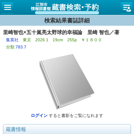
図書館
検索結果書誌詳細
里崎智也×五十嵐亮太野球的幸福論 里崎 智也／著
集英社
東京 2026.1 19cm 255p ￥１８００
分類:
783.7
ログイン
すると書影をご覧になれます
蔵書情報