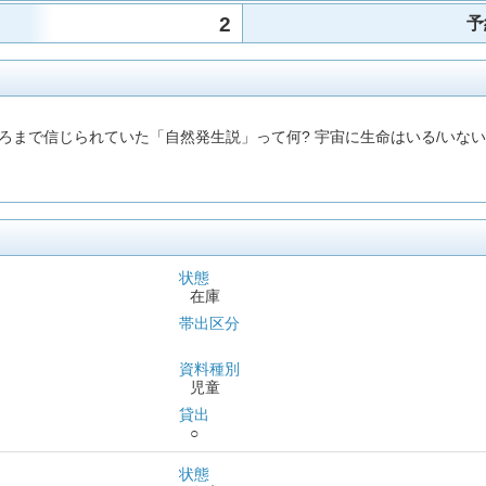
2
予
ごろまで信じられていた「自然発生説」って何? 宇宙に生命はいる/いな
状態
在庫
帯出区分
資料種別
児童
貸出
○
状態