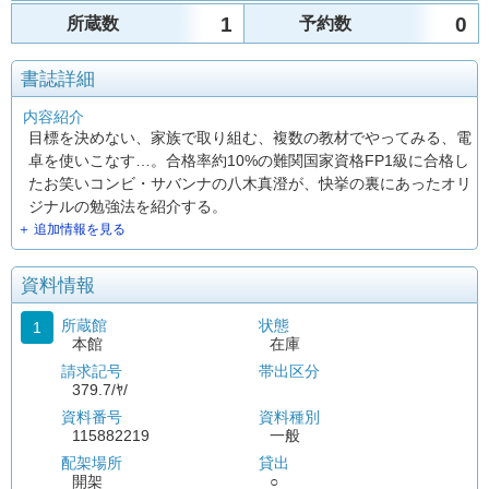
1
0
所蔵数
予約数
書誌詳細
内容紹介
目標を決めない、家族で取り組む、複数の教材でやってみる、電
卓を使いこなす…。合格率約10%の難関国家資格FP1級に合格し
たお笑いコンビ・サバンナの八木真澄が、快挙の裏にあったオリ
ジナルの勉強法を紹介する。
＋ 追加情報を見る
資料情報
所蔵館
状態
1
本館
在庫
請求記号
帯出区分
379.7/ﾔ/
資料番号
資料種別
115882219
一般
配架場所
貸出
開架
○