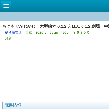
もぐもぐがじがじ 大型絵本 0.1.2.えほん 0.1.2.劇場 
福音館書店
東京 2026.1 33cm [20p] ￥６８００
分類:
E
蔵書情報