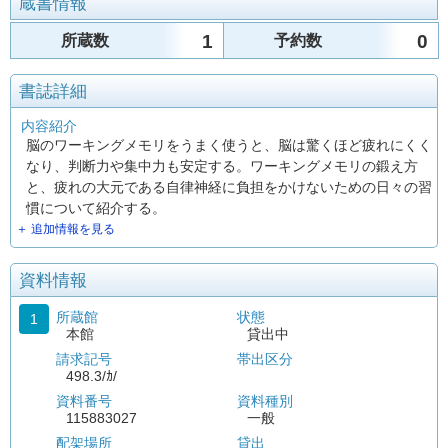
蔵書情報
1
0
所蔵数
予約数
書誌詳細
内容紹介
脳のワーキングメモリをうまく使うと、脳は驚くほど疲れにくく
なり、判断力や集中力も安定する。ワーキングメモリの鍛え方
と、疲れの大元である自律神経に負担をかけないための日々の習
慣について紹介する。
＋ 追加情報を見る
資料情報
所蔵館
状態
1
本館
貸出中
請求記号
帯出区分
498.3/ｶ/
資料番号
資料種別
115883027
一般
配架場所
貸出