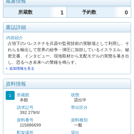
蔵書情報
1
0
所蔵数
予約数
書誌詳細
内容紹介
占領下のパレスチナを兵器や監視技術の実験場として利用し、そ
れらを輸出して世界の紛争・弾圧に加担しているイスラエル。秘
密文書、インタビュー、現地取材から支配モデルの実態を暴き出
し、恐るべき未来への警鐘を鳴らす。
＋ 追加情報を見る
資料情報
所蔵館
状態
1
本館
貸出中
請求記号
帯出区分
392.279/ﾛ/
資料番号
資料種別
115886699
一般
配架場所
貸出