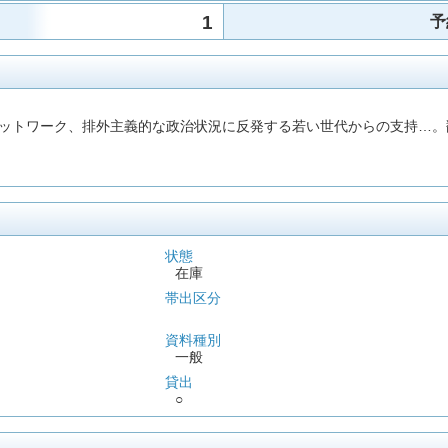
1
予
ットワーク、排外主義的な政治状況に反発する若い世代からの支持…。
状態
在庫
帯出区分
資料種別
一般
貸出
○