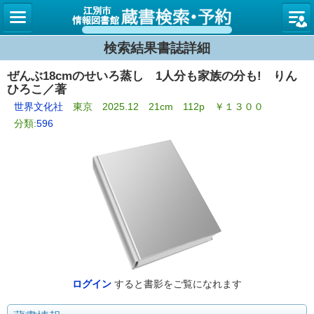
図書館
検索結果書誌詳細
ぜんぶ18cmのせいろ蒸し 1人分も家族の分も! りん
ひろこ／著
世界文化社
東京 2025.12 21cm 112p ￥１３００
分類:
596
ログイン
すると書影をご覧になれます