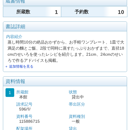
蔵書情報
1
10
所蔵数
予約数
書誌詳細
内容紹介
蒸し時間10分の絶品おかずから、お手軽ワンプレート、1皿で大
満足の麵とご飯、2段で同時に蒸すたっぷりおかずまで、直径18
cmのせいろを使ったレシピを紹介します。21cm、24cmのせい
ろで作るアドバイスも掲載。
＋ 追加情報を見る
資料情報
所蔵館
状態
1
本館
貸出中
請求記号
帯出区分
596/ﾘ/
資料番号
資料種別
115886715
一般
配架場所
貸出