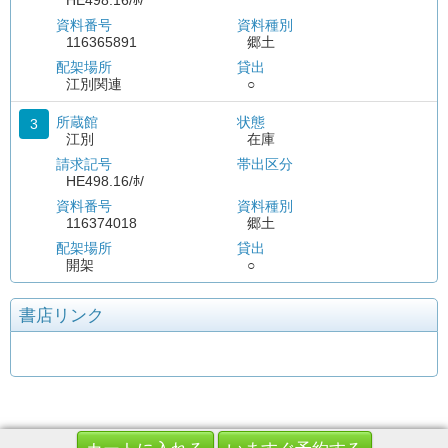
HE498.16/ﾎ/
資料番号
資料種別
116365891
郷土
配架場所
貸出
江別関連
○
所蔵館
状態
3
江別
在庫
請求記号
帯出区分
HE498.16/ﾎ/
資料番号
資料種別
116374018
郷土
配架場所
貸出
開架
○
書店リンク