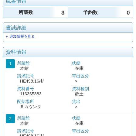
蔵書情報
3
0
所蔵数
予約数
書誌詳細
＋ 追加情報を見る
資料情報
所蔵館
状態
1
本館
在庫
請求記号
帯出区分
HE498.16/ﾎ/
×
資料番号
資料種別
116365883
郷土
配架場所
貸出
Ｒカウンタ
×
所蔵館
状態
2
本館
在庫
請求記号
帯出区分