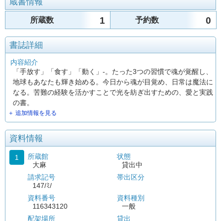
蔵書情報
1
0
所蔵数
予約数
書誌詳細
内容紹介
「手放す」「食す」「動く」-。たった3つの習慣で魂が覚醒し、
地球もあなたも輝き始める。今日から魂が目覚め、日常は魔法に
なる。苦難の経験を活かすことで光を紡ぎ出すための、愛と実践
の書。
＋ 追加情報を見る
資料情報
所蔵館
状態
1
大麻
貸出中
請求記号
帯出区分
147/ﾐ/
資料番号
資料種別
116343120
一般
配架場所
貸出