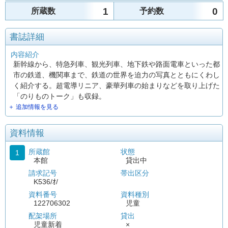
1
0
所蔵数
予約数
書誌詳細
内容紹介
新幹線から、特急列車、観光列車、地下鉄や路面電車といった都
市の鉄道、機関車まで、鉄道の世界を迫力の写真とともにくわし
く紹介する。超電導リニア、豪華列車の始まりなどを取り上げた
「のりものトーク」も収録。
＋ 追加情報を見る
資料情報
所蔵館
状態
1
本館
貸出中
請求記号
帯出区分
K536/ｵ/
資料番号
資料種別
122706302
児童
配架場所
貸出
児童新着
×