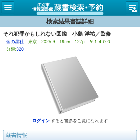
図書館
検索結果書誌詳細
それ犯罪かもしれない図鑑 小島 洋祐／監修
金の星社
東京 2025.9 19cm 127p ￥１４００
分類:
320
ログイン
すると書影をご覧になれます
蔵書情報