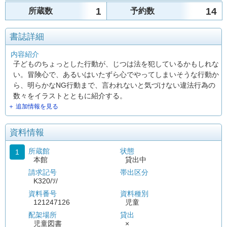
1
14
所蔵数
予約数
書誌詳細
内容紹介
子どものちょっとした行動が、じつは法を犯しているかもしれな
い。冒険心で、あるいはいたずら心でやってしまいそうな行動か
ら、明らかなNG行動まで、言われないと気づけない違法行為の
数々をイラストとともに紹介する。
＋ 追加情報を見る
資料情報
所蔵館
状態
1
本館
貸出中
請求記号
帯出区分
K320/ｿ/
資料番号
資料種別
121247126
児童
配架場所
貸出
児童図書
×