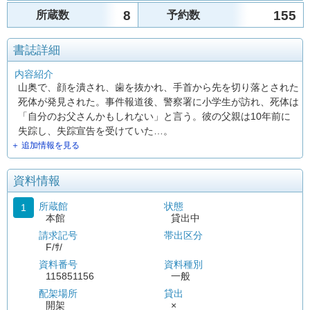
8
155
所蔵数
予約数
書誌詳細
内容紹介
山奥で、顔を潰され、歯を抜かれ、手首から先を切り落とされた
死体が発見された。事件報道後、警察署に小学生が訪れ、死体は
「自分のお父さんかもしれない」と言う。彼の父親は10年前に
失踪し、失踪宣告を受けていた…。
＋ 追加情報を見る
資料情報
所蔵館
状態
1
本館
貸出中
請求記号
帯出区分
F/ｻ/
資料番号
資料種別
115851156
一般
配架場所
貸出
開架
×