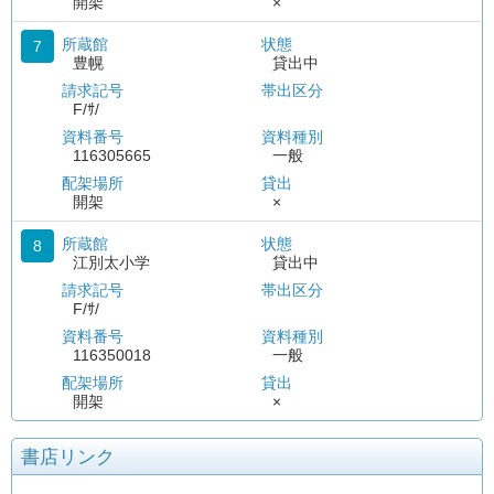
開架
×
所蔵館
状態
7
豊幌
貸出中
請求記号
帯出区分
F/ｻ/
資料番号
資料種別
116305665
一般
配架場所
貸出
開架
×
所蔵館
状態
8
江別太小学
貸出中
請求記号
帯出区分
F/ｻ/
資料番号
資料種別
116350018
一般
配架場所
貸出
開架
×
書店リンク