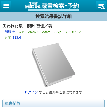
図書館
検索結果書誌詳細
失われた貌 櫻田 智也／著
新潮社
東京 2025.8 20cm 297p ￥１８００
分類:
913.6
ログイン
すると書影をご覧になれます
蔵書情報