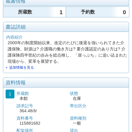
蔵書情報
1
0
所蔵数
予約数
書誌詳細
内容紹介
2000年の制度開始以来、改定のたびに後退を強いられてきた介
護保険。財源は? 介護職の働き方は? 要介護認定のあり方は? 介
護保険四半世紀の歩みを総点検し、「崖っぷち」に追い込まれた
現場から、変革を展望する。
＋ 追加情報を見る
資料情報
所蔵館
状態
1
本館
在庫
請求記号
帯出区分
364.48/ｶ/
資料番号
資料種別
115881682
一般
配架場所
貸出