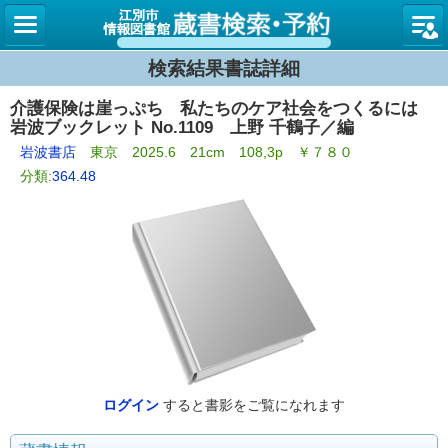
図書館
検索結果書誌詳細
介護保険は崖っぷち 私たちのケア社会をつくるには
岩波ブックレット No.1109 上野 千鶴子／編
岩波書店
東京 2025.6 21cm 108,3p ￥７８０
分類:
364.48
ログイン
すると書影をご覧になれます