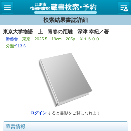
図書館
検索結果書誌詳細
東京大学物語 上 青春の距離 深津 幸紀／著
游藝舎
東京 2025.5 19cm 205p ￥１５００
分類:
913.6
ログイン
すると書影をご覧になれます
蔵書情報