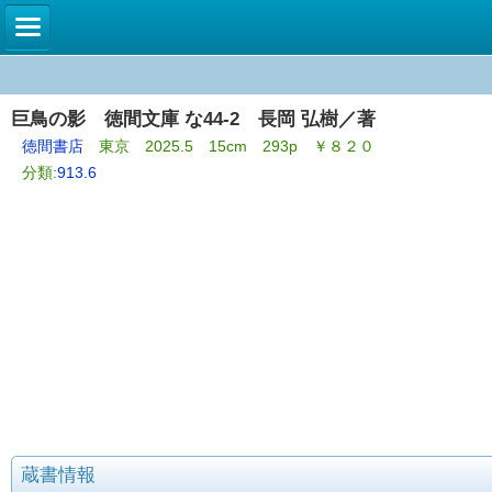
巨鳥の影 徳間文庫 な44-2 長岡 弘樹／著
徳間書店
東京 2025.5 15cm 293p ￥８２０
分類:
913.6
蔵書情報