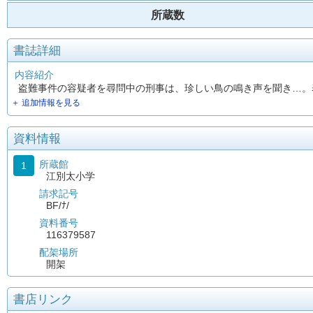
所蔵数
書誌詳細
内容紹介
盗難事件の容疑者を尋問中の刑事は、珍しい鳥の鳴き声を聞き…。
＋ 追加情報を見る
資料情報
所蔵館
1
江別太小学
請求記号
BF/ﾅ/
資料番号
116379587
配架場所
開架
書店リンク