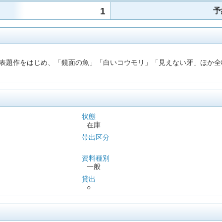
1
予
表題作をはじめ、「鏡面の魚」「白いコウモリ」「見えない牙」ほか全
状態
在庫
帯出区分
資料種別
一般
貸出
○