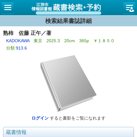
図書館
検索結果書誌詳細
熟柿 佐藤 正午／著
KADOKAWA
東京 2025.3 20cm 365p ￥１８５０
分類:
913.6
ログイン
すると書影をご覧になれます
蔵書情報