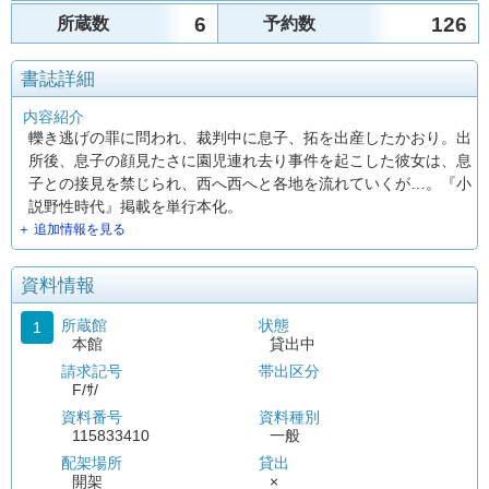
6
126
所蔵数
予約数
書誌詳細
内容紹介
轢き逃げの罪に問われ、裁判中に息子、拓を出産したかおり。出
所後、息子の顔見たさに園児連れ去り事件を起こした彼女は、息
子との接見を禁じられ、西へ西へと各地を流れていくが…。『小
説野性時代』掲載を単行本化。
＋ 追加情報を見る
資料情報
所蔵館
状態
1
本館
貸出中
請求記号
帯出区分
F/ｻ/
資料番号
資料種別
115833410
一般
配架場所
貸出
開架
×