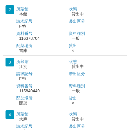
所蔵館
状態
2
本館
貸出中
請求記号
帯出区分
F/ｻ/
資料番号
資料種別
116378704
一般
配架場所
貸出
書庫
×
所蔵館
状態
3
江別
貸出中
請求記号
帯出区分
F/ｻ/
資料番号
資料種別
115840449
一般
配架場所
貸出
開架
×
所蔵館
状態
4
大麻
貸出中
請求記号
帯出区分