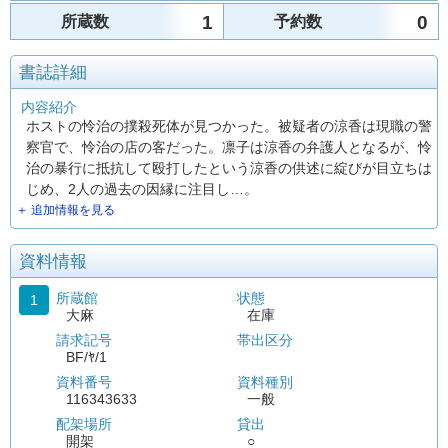
1
0
所蔵数
予約数
書誌詳細
内容紹介
ホストの怜治の撲殺死体が見つかった。被疑者の涼香は現職の警
察官で、怜治の店の客だった。凛子は涼香の弁護人となるが、怜
治の暴行に抵抗して殴打したという涼香の供述に綻びが目立ちは
じめ、2人の過去の因縁に注目し…。
＋ 追加情報を見る
資料情報
所蔵館
状態
1
大麻
在庫
請求記号
帯出区分
BF/ﾔ/1
資料番号
資料種別
116343633
一般
配架場所
貸出
開架
○