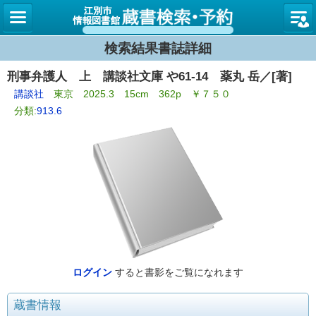
図書館
検索結果書誌詳細
刑事弁護人 上 講談社文庫 や61-14 薬丸 岳／[著]
講談社
東京 2025.3 15cm 362p ￥７５０
分類:
913.6
ログイン
すると書影をご覧になれます
蔵書情報