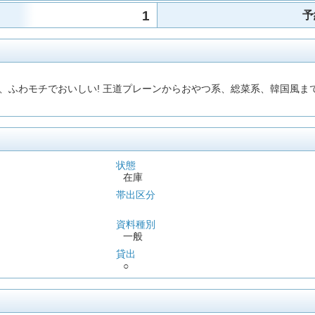
1
予
、ふわモチでおいしい! 王道プレーンからおやつ系、総菜系、韓国風ま
状態
在庫
帯出区分
資料種別
一般
貸出
○