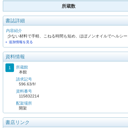
所蔵数
書誌詳細
内容紹介
少ない材料で手軽、こねる時間も短め、ほぼノンオイルでヘルシー
＋ 追加情報を見る
資料情報
所蔵館
1
本館
請求記号
596.63/ﾀ/
資料番号
115832214
配架場所
開架
書店リンク