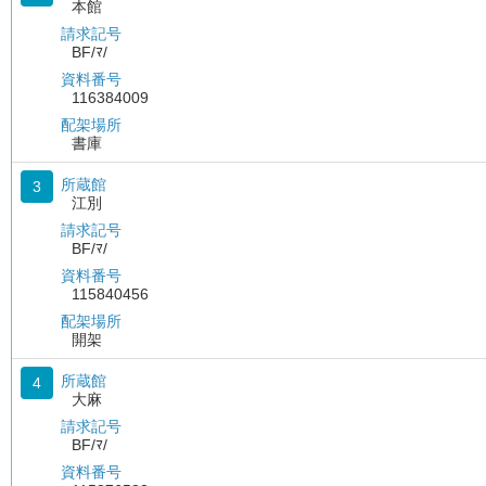
本館
請求記号
BF/ﾏ/
資料番号
116384009
配架場所
書庫
所蔵館
3
江別
請求記号
BF/ﾏ/
資料番号
115840456
配架場所
開架
所蔵館
4
大麻
請求記号
BF/ﾏ/
資料番号