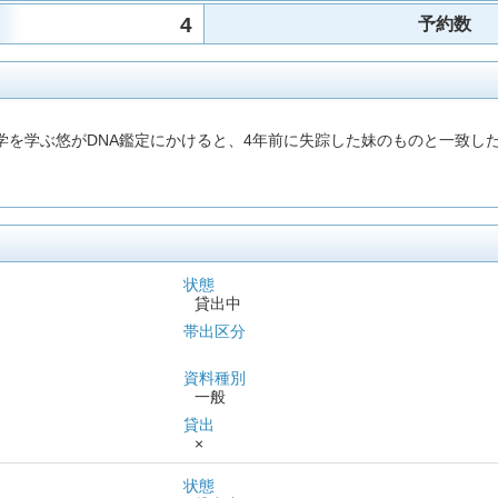
4
予約数
学を学ぶ悠がDNA鑑定にかけると、4年前に失踪した妹のものと一致
状態
貸出中
帯出区分
資料種別
一般
貸出
×
状態