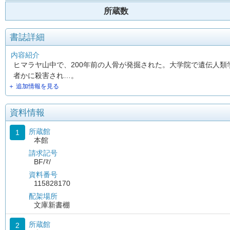
所蔵数
書誌詳細
内容紹介
ヒマラヤ山中で、200年前の人骨が発掘された。大学院で遺伝人類
者かに殺害され…。
＋ 追加情報を見る
資料情報
所蔵館
1
本館
請求記号
BF/ﾏ/
資料番号
115828170
配架場所
文庫新書棚
所蔵館
2