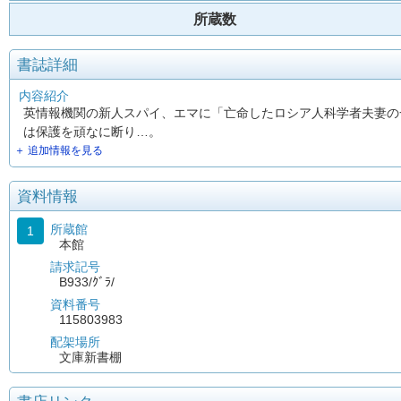
所蔵数
書誌詳細
内容紹介
英情報機関の新人スパイ、エマに「亡命したロシア人科学者夫妻の
は保護を頑なに断り…。
＋ 追加情報を見る
資料情報
所蔵館
1
本館
請求記号
B933/ｸﾞﾗ/
資料番号
115803983
配架場所
文庫新書棚