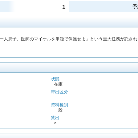
1
予
一人息子、医師のマイケルを単独で保護せよ」という重大任務が託され
状態
在庫
帯出区分
資料種別
一般
貸出
○