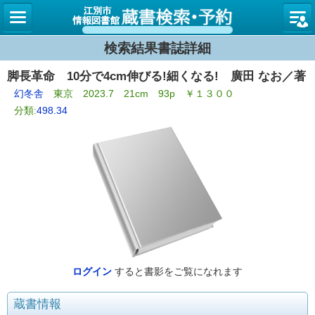
図書館
検索結果書誌詳細
脚長革命 10分で4cm伸びる!細くなる! 廣田 なお／著
幻冬舎
東京 2023.7 21cm 93p ￥１３００
分類:
498.34
ログイン
すると書影をご覧になれます
蔵書情報