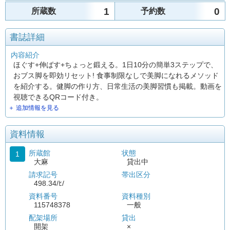
1
0
所蔵数
予約数
書誌詳細
内容紹介
ほぐす+伸ばす+ちょっと鍛える。1日10分の簡単3ステップで、
おブス脚を即効リセット! 食事制限なしで美脚になれるメソッド
を紹介する。健脚の作り方、日常生活の美脚習慣も掲載。動画を
視聴できるQRコード付き。
＋ 追加情報を見る
資料情報
所蔵館
状態
1
大麻
貸出中
請求記号
帯出区分
498.34/ﾋ/
資料番号
資料種別
115748378
一般
配架場所
貸出
開架
×