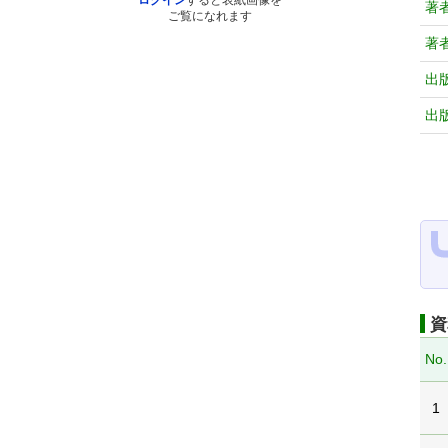
ログイン
すると表紙画像を
著
ご覧になれます
著
出
出
資
No.
1