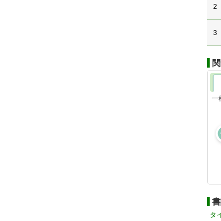
2
3
関
一
書
タ