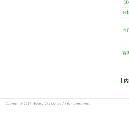
IS
分
内
著
内
Copyright © 2017- Ebetsu City Library. All rights reserved.