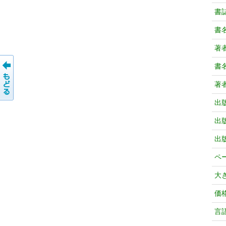
書
書
著
書
著
出
出
出
ペ
大
価
言