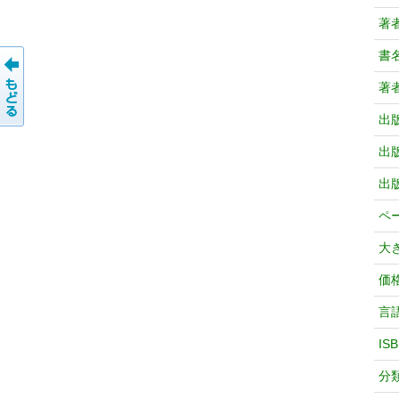
著
書
著
出
出
出
ペ
大
価
言
IS
分