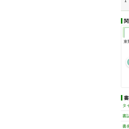
1
関
東
書
タ
書
書