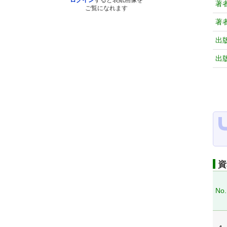
ログイン
すると表紙画像を
著
ご覧になれます
著
出
出
資
No.