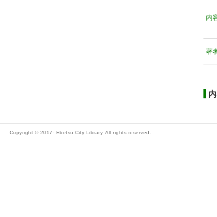
内
著
内
Copyright © 2017- Ebetsu City Library. All rights reserved.