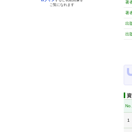
ログイン
すると表紙画像を
著
ご覧になれます
著
出
出
資
No.
1