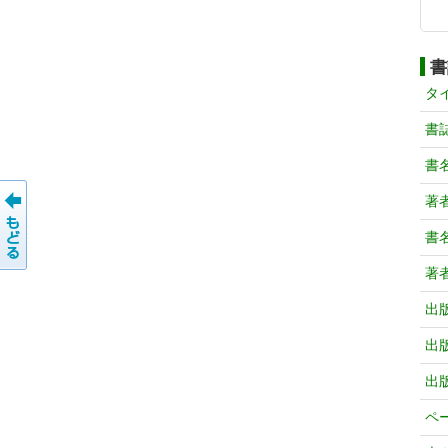
書
タ
書
書
著
書
著
出
出
出
ペ