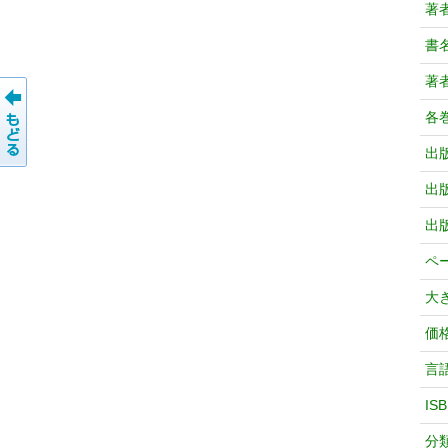
著
書
著
各
出
出
出
ペ
大
価
言
IS
分