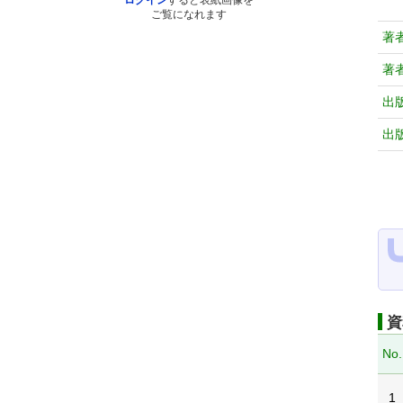
ログイン
すると表紙画像を
ご覧になれます
著
著
出
出
資
No.
1