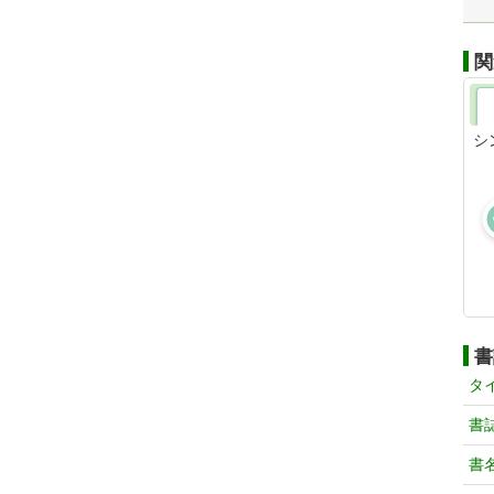
関
シ
書
タ
書
書