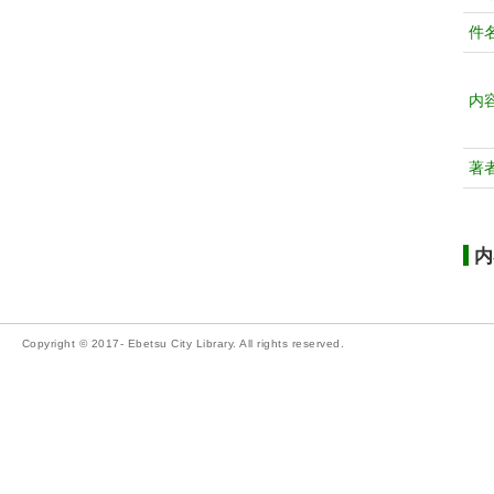
件
内
著
内
Copyright © 2017- Ebetsu City Library. All rights reserved.